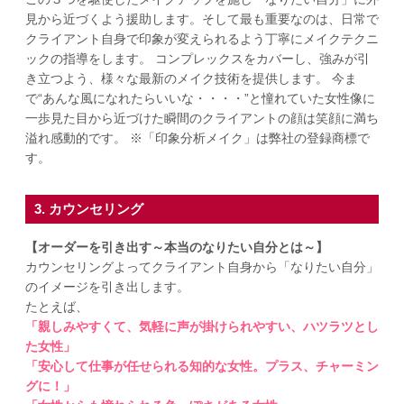
見から近づくよう援助します。そして最も重要なのは、日常で
クライアント自身で印象が変えられるよう丁寧にメイクテクニ
ックの指導をします。 コンプレックスをカバーし、強みが引
き立つよう、様々な最新のメイク技術を提供します。 今ま
で“あんな風になれたらいいな・・・・”と憧れていた女性像に
一歩見た目から近づけた瞬間のクライアントの顔は笑顔に満ち
溢れ感動的です。 ※「印象分析メイク」は弊社の登録商標で
す。
3. カウンセリング
【オーダーを引き出す～本当のなりたい自分とは～】
カウンセリングよってクライアント自身から「なりたい自分」
のイメージを引き出します。
たとえば、
「親しみやすくて、気軽に声が掛けられやすい、ハツラツとし
た女性」
「安心して仕事が任せられる知的な女性。プラス、チャーミン
グに！」