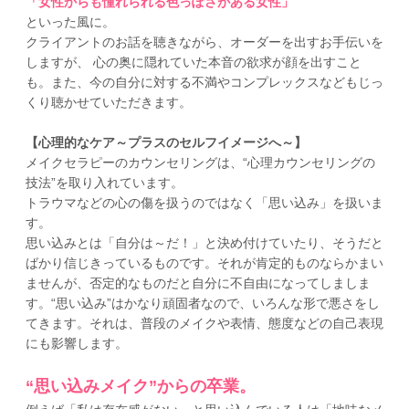
「女性からも憧れられる色っぽさがある女性」
といった風に。
クライアントのお話を聴きながら、オーダーを出すお手伝いを
しますが、 心の奥に隠れていた本音の欲求が顔を出すこと
も。また、今の自分に対する不満やコンプレックスなどもじっ
くり聴かせていただきます。
【心理的なケア～プラスのセルフイメージへ～】
メイクセラピーのカウンセリングは、“心理カウンセリングの
技法”を取り入れています。
トラウマなどの心の傷を扱うのではなく「思い込み」を扱いま
す。
思い込みとは「自分は～だ！」と決め付けていたり、そうだと
ばかり信じきっているものです。それが肯定的ものならかまい
ませんが、否定的なものだと自分に不自由になってしましま
す。“思い込み”はかなり頑固者なので、いろんな形で悪さをし
てきます。それは、普段のメイクや表情、態度などの自己表現
にも影響します。
“思い込みメイク”からの卒業。