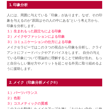
1. 印象分析
人には、周囲に与えている「印象」があります。なぜ、その印
象を与えるのか“原因はその人の中にある”という考え方から、
印象を分析します。
１）生まれもった顔立ちによる印象
２）メイクやファッションによる印象
３）コミュニケーションの仕方による印象
メイクセラピーではこの３つの視点から印象を分析し、クライ
アントにフィードバックやアドバイスをします。 自分の与え
ている印象について理論的に理解することで納得が生れ、もっ
と自分らしい魅せ方やメリットを起こせる外見に取り組めるよ
うに援助します。
2. メイク（印象分析メイク®）
１）パーツバランス
２）色彩
３）コスメティックの質感
この３つを駆使したメイクアップを施し「なりたい自分」に外