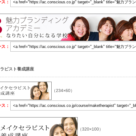
ース：
ース：
セラピスト養成講座
（234×60）
ース：
（320×100）