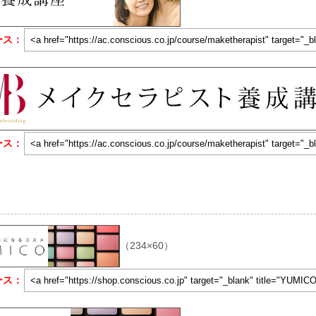
ース：
ース：
（234×60）
ース：