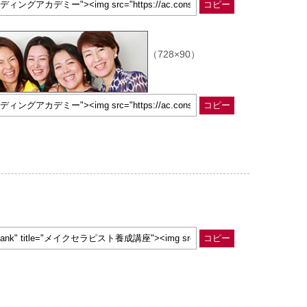
コピー
（728×90）
コピー
コピー