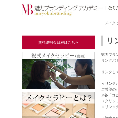
メイク
リ
無料説明会日程はこちら
魅力ブラ
リンクバ
リンクし
＜リンク
ご希望の
※各「コ
（クリッ
※リンク