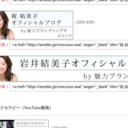
（320×100）
ース：
ース：
クセラピー（YouTube動画）
（234×60）