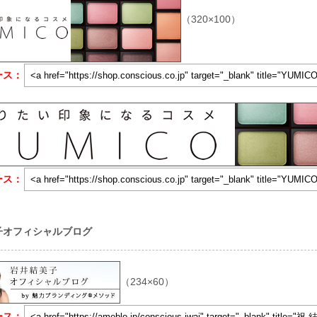
（320×100）
ース：
ース：
美子オフィシャルブログ
（234×60）
ース：