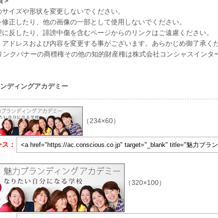
項＞
ーのサイズや形状を変更しないでください。
ーを修正したり、他の画像の一部として使用しないでください。
倫理に反したり、誹謗中傷を含むページからのリンクはご遠慮ください。
なくアドレスおよび内容を変更する事がございます。あらかじめ御了承く
リンクバナーの商標権その他の知的財産権は株式会社コンシャスインタ
ランディングアカデミー
（234×60）
ース：
（320×100）