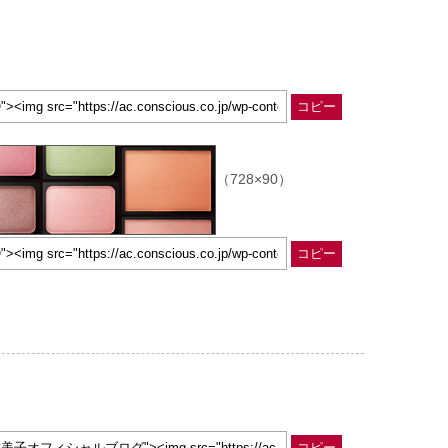
コピー
（728×90）
コピー
コピー