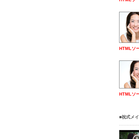
HTMLソ
HTMLソ
■祝式メイ