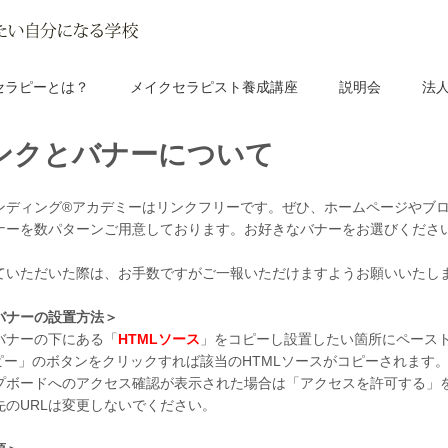
セラピーとは？
メイクセラピスト養成講座
説明会
法
ンクとバナーについて
ンディング®アカデミーはリンクフリーです。ぜひ、ホームページやブ
ナーを数パターンご用意しております。お好きなバナーをお選びくださ
ていただいた際は、お手数ですがご一報いただけますようお願いいたし
バナーの設置方法＞
バナーの下にある「
HTMLソース
」をコピーし設置したい箇所にペース
ピー」のボタンをクリックすれば該当のHTMLソースがコピーされます
プボードへのアクセス確認が表示された場合は「アクセスを許可する」
先のURLは変更しないでください。