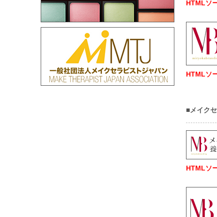
HTMLソ
HTMLソ
■メイク
HTMLソ