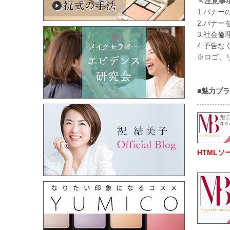
＜注意事
1.バナ
2.バナ
3.社会
4.予告
※ロゴ、
■魅力ブ
HTMLソ