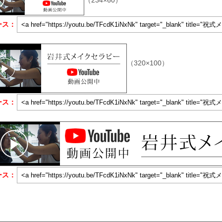
ース：
（320×100）
ース：
ース：