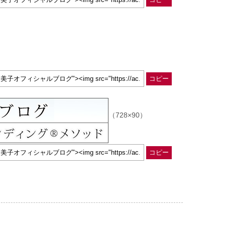
コピー
（728×90）
コピー