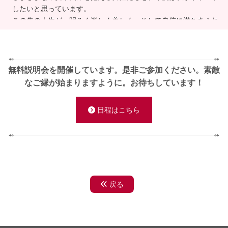
したいと思っています。
この先の人生が、明るく楽しく美しく、そして自信に満ちあふれ
たものになるように、私と一緒に自分の魅力再発見しませんか？
これが私らしさ
無料説明会を開催しています。是非ご参加ください。
素敵
この写真はパーソナルカラー診断をしている時の様子です。 これ
なご縁が始まりますように。お待ちしています！
までに三千人以上のお客様にパーソナルカラー診断をいたしまし
た。 似合う色を見つけてお客様と一緒に喜んだり驚いたりする時
間は、私も楽しくてたまりません(笑)
日程はこちら
戻る