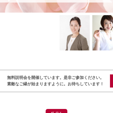
【受講後の自分 現在の活動状況】
受講後の私は、自分の感情を受け止める事が出来るようになり、それ
になりました。
そして、「主婦」「母」である自分になにができるかな？ 「できな
がとても前向きになりました。
私が明るく前向きになっていくと、家族も影響されるんですよね。 
れているように思います。（主人も実感しています）
現在は、コーヒー屋の２階で小さなサロンを持たせてもらい、メイク
いています。
主人は、「サロンから帰っていくお客さんがみんな明るく嬉しそうな
だなって、見ててわかるよ」と言ってくれています。
子どもたちも応援してくれて、「仕事」というと、「がんばってね！
無料説明会を開催しています。是非ご参加ください。
応援してくれる家族がいるから、私もその分子どもの事を優先したり
素敵なご縁が始まりますように。お待ちしています！
思で思ってできていると思います。
サロンでの個人セッションだけでなく、公民館や団体、企業様での講
げています。
【今後の夢や目標、想いなど】