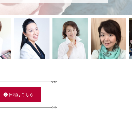
を「どうしたいか」と、客観的に自分を見られるよう
い」ではなく「どうしたらできるかな？」と、考え方
主人まで、かなりプラス思考になり、相乗効果が生ま
セラピーで、たくさんの女性の背中をおさせていただ
顔で帰って行っているね。とてもいいことをしてるん
」と送り出してくれています。
、家事をがんばったりと、両立「したい」と自分の意
日程はこちら
座等もお声を掛けていただき、少しずつ活動の幅を広