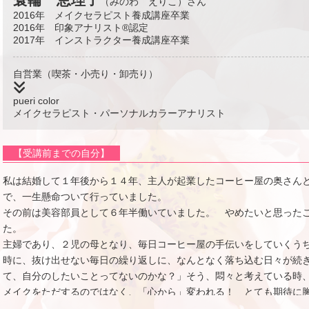
（みのわ えりこ）さん
2016年 メイクセラピスト養成講座卒業
2016年 印象アナリスト®認定
2017年 インストラクター養成講座卒業
自営業（喫茶・小売り・卸売り）
pueri color
メイクセラピスト・パーソナルカラーアナリスト
【受講前までの自分】
私は結婚して１年後から１４年、主人が起業したコーヒー屋の奥さん
で、一生懸命ついて行っていました。
その前は美容部員として６年半働いていました。 やめたいと思った
た。
主婦であり、２児の母となり、毎日コーヒー屋の手伝いをしていくう
時に、抜け出せない毎日の繰り返しに、なんとなく落ち込む日々が続
て、自分のしたいことってないのかな？」そう、悶々と考えている時
メイクをただするのではなく、「心から」変われる！ とても期待に