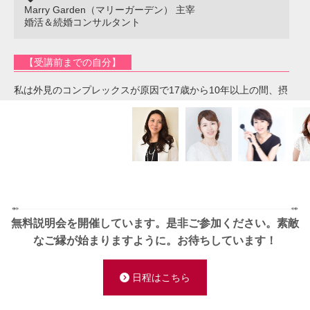
Marry Garden（マリーガーデン） 主宰
婚活＆続婚コンサルタント
【受講前までの自分】
私は外見のコンプレックスが原因で17歳から10年以上の間、摂
食障がいを患っていました。
自分を好きになれず、人と関わることも苦手で自分に自信が持
てないという日々の中で、自分なりにメイクの力で気持ちに変
化が起きることを感じていたことから、自分と同じように見た
目と心の問題で悩みを抱える女性を元気にする仕事がしたいと
考えるようになりました。
しかし、現実には自分に何が出来るのか分からず、化粧品販売
の仕事をしたり、心理学を学んだりといろいろ模索していたと
無料説明会を開催しています。是非ご参加ください。
素敵
ころ42歳で岩井式メイクセラピーの存在を知り「これだ！」と
なご縁が始まりますように。お待ちしています！
思って、養成講座を受講しました。
日程はこちら
【受講後の自分 現在の活動状況】
岩井式メイクセラピーは理論だけでなく、実際に多くの女性を