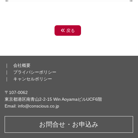
輝かせ、行動を変えています。
私自身もメイクセラピーと出逢ったことで自分の中に隠れてい
た部分も受け入れることが出来て、自分を好きになることが出
来ました。
戻る
そして、新たに昨年「対人スキルトレーナー養成講座」を受講
し、魅力ブランディング®トレーナーの認定を受け、より幅を
広げたサポートが可能になったことから「夫婦関係のサポー
ト」という自分が本当にやりたい道を見つけ、思いきって結婚
相談所を立ち上げました。
｜
会社概要
｜
プライバシーポリシー
【今後の夢や目標、想いなど】
｜
キャンセルポリシー
私の新たな目標はメイクセラピーと対人スキルで学んだことを
〒107-0062
活かして「ラブラブな夫婦」を増やしていくこと。
東京都港区南青山2-2-15 Win AoyamaビルUCF6階
ラブラブな夫婦が増えれば子育てや夫婦関係に苦しむ人が減っ
Email: info@conscious.co.jp
て、明るい未来に繋がっていくと思います。
婚活＆続婚コンサルタントとして社会に貢献できるようになり
お問合せ・お申込み
たいと考えています。
結美子先生は、資格取得で終わらせず、その先に沢山の可能性